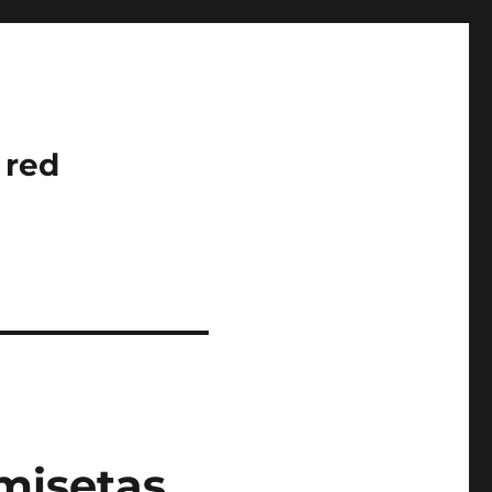
 red
misetas