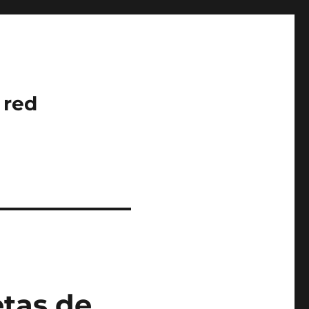
 red
etas de