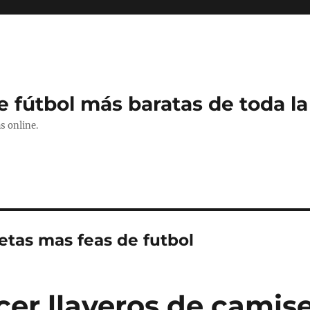
e fútbol más baratas de toda la
s online.
etas mas feas de futbol
er llaveros de camis