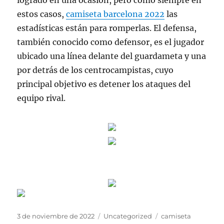
logrado en una ocasión, pero como siempre en
estos casos,
camiseta barcelona 2022
las
estadísticas están para romperlas. El defensa,
también conocido como defensor, es el jugador
ubicado una línea delante del guardameta y una
por detrás de los centrocampistas, cuyo
principal objetivo es detener los ataques del
equipo rival.
Publicado
Categorías
Etiquetas
3 de noviembre de 2022
Uncategorized
camiseta