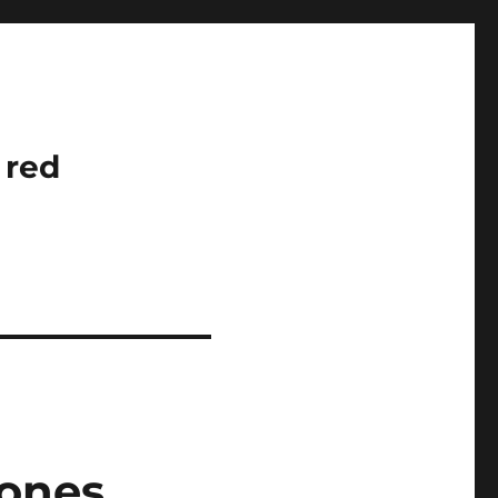
 red
iones