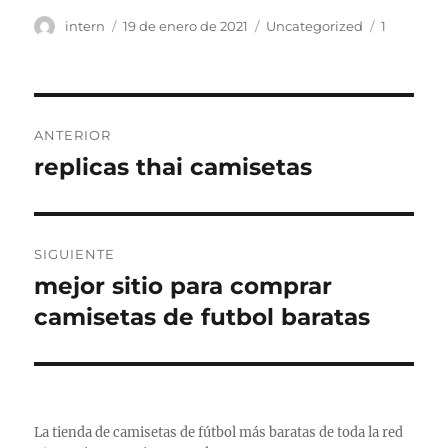
Autor
Publicado
Categorías
Etiquetas
intern
19 de enero de 2021
Uncategorized
1
el
Navegación
ANTERIOR
de
replicas thai camisetas
Entrada
anterior:
entradas
SIGUIENTE
mejor sitio para comprar
Entrada
siguiente:
camisetas de futbol baratas
La tienda de camisetas de fútbol más baratas de toda la red