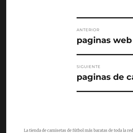
Navegación
ANTERIOR
de
paginas web 
Entrada
anterior:
entradas
SIGUIENTE
paginas de c
Entrada
siguiente:
La tienda de camisetas de fútbol más baratas de toda la re