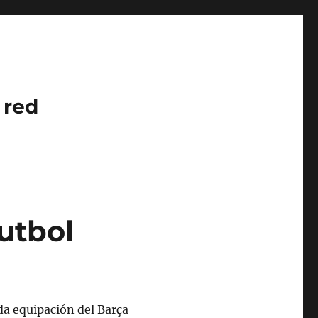
 red
utbol
a equipación del Barça