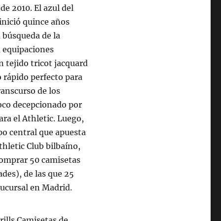
e 2010. El azul del
inició quince años
la búsqueda de la
a equipaciones
tejido tricot jacquard
o rápido perfecto para
ranscurso de los
poco decepcionado por
ra el Athletic. Luego,
po central que apuesta
thletic Club bilbaíno,
 comprar 50 camisetas
ades), de las que 25
 sucursal en Madrid.