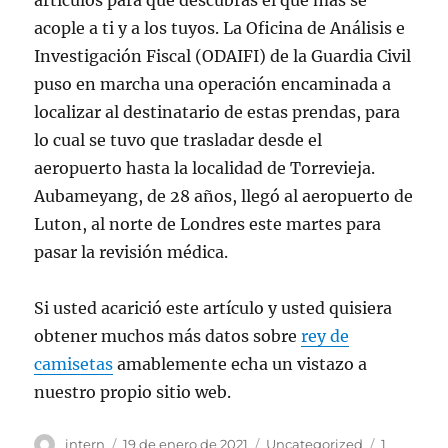
artículos para que descubras el que más se
acople a ti y a los tuyos. La Oficina de Análisis e
Investigación Fiscal (ODAIFI) de la Guardia Civil
puso en marcha una operación encaminada a
localizar al destinatario de estas prendas, para
lo cual se tuvo que trasladar desde el
aeropuerto hasta la localidad de Torrevieja.
Aubameyang, de 28 años, llegó al aeropuerto de
Luton, al norte de Londres este martes para
pasar la revisión médica.
Si usted acarició este artículo y usted quisiera
obtener muchos más datos sobre
rey de
camisetas
amablemente echa un vistazo a
nuestro propio sitio web.
Autor
Publicado
Categorías
Etiquetas
intern
19 de enero de 2021
Uncategorized
1