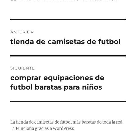
el
Navegación
ANTERIOR
de
tienda de camisetas de futbol
Entrada
anterior:
entradas
SIGUIENTE
comprar equipaciones de
Entrada
siguiente:
futbol baratas para niños
La tienda de camisetas de fútbol más baratas de toda la red
Funciona gracias a WordPress