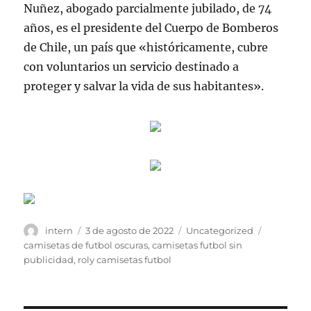
Nuñez, abogado parcialmente jubilado, de 74
años, es el presidente del Cuerpo de Bomberos
de Chile, un país que «históricamente, cubre
con voluntarios un servicio destinado a
proteger y salvar la vida de sus habitantes».
Autor
Publicado
Categorías
Etiquetas
intern
3 de agosto de 2022
Uncategorized
el
camisetas de futbol oscuras
,
camisetas futbol sin
publicidad
,
roly camisetas futbol