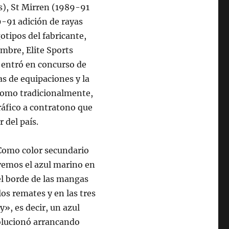
s), St Mirren (1989-91
9-91 adición de rayas
otipos del fabricante,
mbre, Elite Sports
 entró en concurso de
as de equipaciones y la
 como tradicionalmente,
ráfico a contratono que
r del país.
Como color secundario
vemos el azul marino en
el borde de las mangas
os remates y en las tres
», es decir, un azul
solucionó arrancando