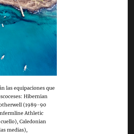
án las equipaciones que
 escoceses: Hibernian
Motherwell (1989-90
unfermline Athletic
 cuello), Caledonian
las medias),