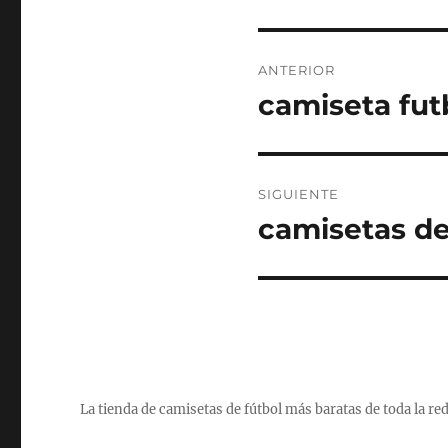
Navegación
ANTERIOR
de
camiseta fut
Entrada
anterior:
entradas
SIGUIENTE
camisetas de
Entrada
siguiente:
La tienda de camisetas de fútbol más baratas de toda la re