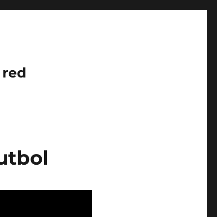
 red
utbol