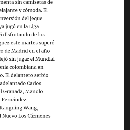
menta sin camisetas de
elajante y cómoda. El
nversión del jeque
a jugó en la Liga
á disfrutando de los
íguez este martes superó
co de Madrid en el año
dejó sin jugar el Mundial
lonia colombiana en
o. El delantero serbio
 adelantado Carlos
del Granada, Manolo
io Fernández
no Kangning Wang,
el Nuevo Los Cármenes