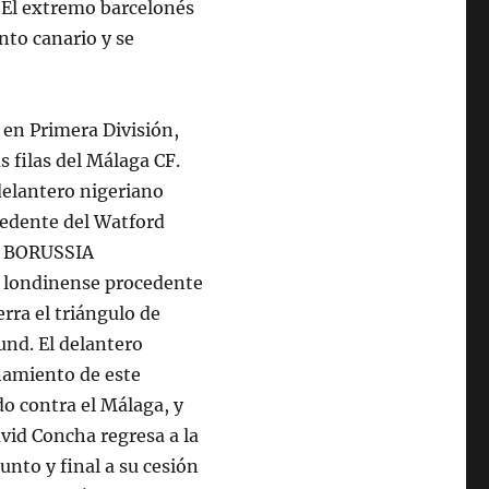
. El extremo barcelonés
nto canario y se
 en Primera División,
as filas del Málaga CF.
elantero nigeriano
cedente del Watford
L BORUSSIA
o londinense procedente
erra el triángulo de
und. El delantero
namiento de este
o contra el Málaga, y
vid Concha regresa a la
unto y final a su cesión