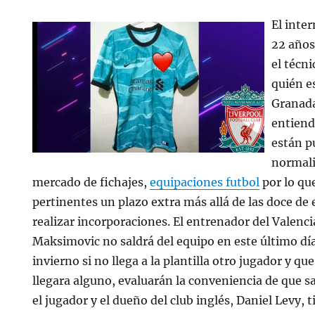
El inte
22 años
el técn
quién e
Granada
entiend
están p
normali
mercado de fichajes,
equipaciones futbol
por lo qu
pertinentes un plazo extra más allá de las doce de
realizar incorporaciones. El entrenador del Valen
Maksimovic no saldrá del equipo en este último dí
invierno si no llega a la plantilla otro jugador y qu
llegara alguno, evaluarán la conveniencia de que s
el jugador y el dueño del club inglés, Daniel Levy, 