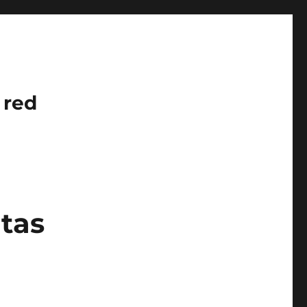
 red
tas