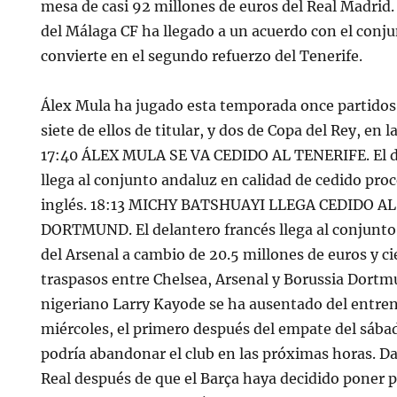
mesa de casi 92 millones de euros del Real Madrid
del Málaga CF ha llegado a un acuerdo con el conju
convierte en el segundo refuerzo del Tenerife.
Álex Mula ha jugado esta temporada once partidos
siete de ellos de titular, y dos de Copa del Rey, en l
17:40 ÁLEX MULA SE VA CEDIDO AL TENERIFE. El d
llega al conjunto andaluz en calidad de cedido pro
inglés. 18:13 MICHY BATSHUAYI LLEGA CEDIDO A
DORTMUND. El delantero francés llega al conjunt
del Arsenal a cambio de 20.5 millones de euros y ci
traspasos entre Chelsea, Arsenal y Borussia Dortm
nigeriano Larry Kayode se ha ausentado del entre
miércoles, el primero después del empate del sábad
podría abandonar el club en las próximas horas. Da
Real después de que el Barça haya decidido poner p