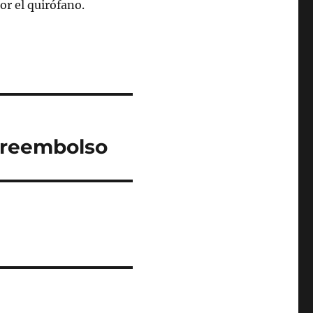
or el quirófano.
areembolso