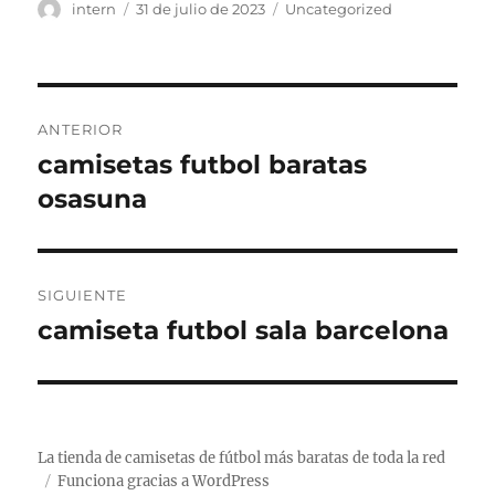
Autor
Publicado
Categorías
intern
31 de julio de 2023
Uncategorized
el
Navegación
ANTERIOR
de
camisetas futbol baratas
Entrada
anterior:
osasuna
entradas
SIGUIENTE
camiseta futbol sala barcelona
Entrada
siguiente:
La tienda de camisetas de fútbol más baratas de toda la red
Funciona gracias a WordPress