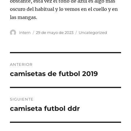
obstante, esta vez el tono de azul es algo más
oscuro del habitual y lo vemos en el cuello y en
las mangas.
Autor
Publicado
Categorías
intern
29 de mayo de 2023
Uncategorized
el
Navegación
ANTERIOR
de
camisetas de futbol 2019
Entrada
anterior:
entradas
SIGUIENTE
camiseta futbol ddr
Entrada
siguiente: