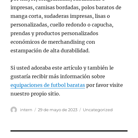
impresas, camisas bordadas, polos baratos de
manga corta, sudaderas impresas, lisas o
personalizadas, cuello redondo o capucha,
prendas y productos personalizados
económicos de merchandising con
estampación de alta durabilidad.
Si usted adoraba este artículo y también le
gustaría recibir más información sobre
equipaciones de futbol baratas
por favor visite
nuestro propio sitio.
Autor
Publicado
Categorías
intern
29 de mayo de 2023
Uncategorized
el
Navegación