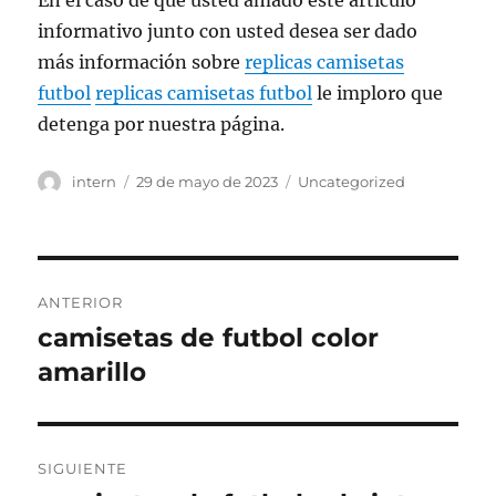
En el caso de que usted amado este artículo
informativo junto con usted desea ser dado
más información sobre
replicas camisetas
futbol
replicas camisetas futbol
le imploro que
detenga por nuestra página.
Autor
Publicado
Categorías
intern
29 de mayo de 2023
Uncategorized
el
Navegación
ANTERIOR
de
camisetas de futbol color
Entrada
anterior:
amarillo
entradas
SIGUIENTE