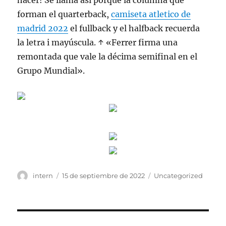
hacer! Se llama así porque la columna que
forman el quarterback,
camiseta atletico de
madrid 2022
el fullback y el halfback recuerda
la letra i mayúscula. ↑ «Ferrer firma una
remontada que vale la décima semifinal en el
Grupo Mundial».
Autor
Publicado
Categorías
intern
15 de septiembre de 2022
Uncategorized
el
Navegación