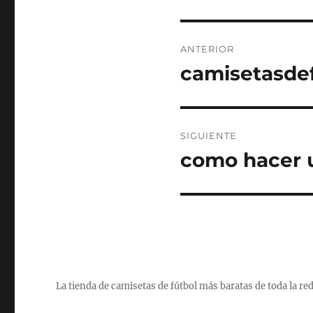
Navegación
ANTERIOR
de
camisetasdef
Entrada
anterior:
entradas
SIGUIENTE
como hacer u
Entrada
siguiente:
La tienda de camisetas de fútbol más baratas de toda la re