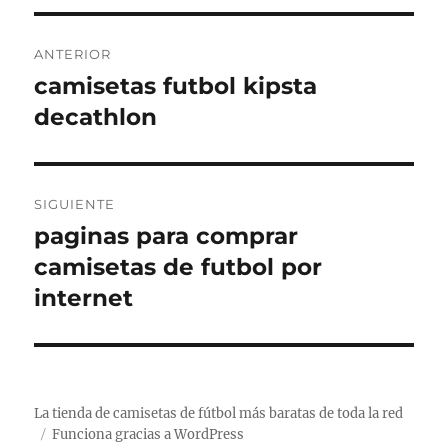
Navegación
ANTERIOR
de
camisetas futbol kipsta
Entrada
anterior:
decathlon
entradas
SIGUIENTE
paginas para comprar
Entrada
siguiente:
camisetas de futbol por
internet
La tienda de camisetas de fútbol más baratas de toda la red
Funciona gracias a WordPress