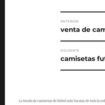
Navegación
ANTERIOR
de
venta de cam
Entrada
anterior:
entradas
SIGUIENTE
camisetas fut
Entrada
siguiente:
La tienda de camisetas de fútbol más baratas de toda la re