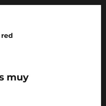
 red
as muy