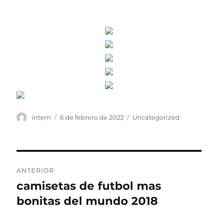
Autor
Publicado
Categorías
intern
6 de febrero de 2023
Uncategorized
el
Navegación
ANTERIOR
de
camisetas de futbol mas
Entrada
anterior:
bonitas del mundo 2018
entradas