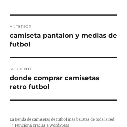
el
Navegación
ANTERIOR
de
camiseta pantalon y medias de
Entrada
anterior:
futbol
entradas
SIGUIENTE
donde comprar camisetas
Entrada
siguiente:
retro futbol
La tienda de camisetas de fútbol más baratas de toda la red
Funciona gracias a WordPress