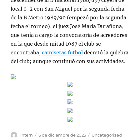
descender de la B nacional 1988/89) cayera de
local 0-2 con San Miguel por la segunda fecha
de la B Metro 1989/90 (empezó por la segunda
fecha el torneo), el juez José María Durañona,
que tenía a cargo la convocatoria de acreedores
en la que desde mitad 1987 el club se
encontraba,
camisetas futbol
decretó la quiebra
del club; aunque continuó con sus actividades.
Autor
Publicado
Categorías
intern
6 de diciembre de 2023
Uncategorized