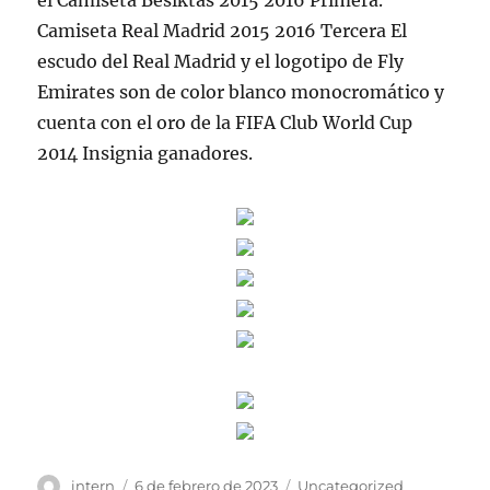
el Camiseta Besiktas 2015 2016 Primera.
Camiseta Real Madrid 2015 2016 Tercera El
escudo del Real Madrid y el logotipo de Fly
Emirates son de color blanco monocromático y
cuenta con el oro de la FIFA Club World Cup
2014 Insignia ganadores.
Autor
Publicado
Categorías
intern
6 de febrero de 2023
Uncategorized