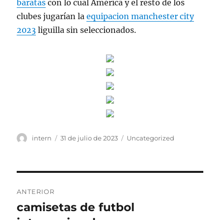
baratas
con lo cual América y el resto de los
clubes jugarían la
equipacion manchester city
2023
liguilla sin seleccionados.
Autor
Publicado
Categorías
intern
31 de julio de 2023
Uncategorized
el
Navegación
ANTERIOR
de
camisetas de futbol
Entrada