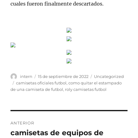
cuales fueron finalmente descartados.
Autor
Publicado
Categorías
intern
15 de septiembre de 2022
Uncategorized
el
Etiquetas
camisetas oficiales futbol
,
como quitar el estampado
de una camiseta de futbol
,
roly camisetas futbol
Navegación
ANTERIOR
de
camisetas de equipos de
Entrada