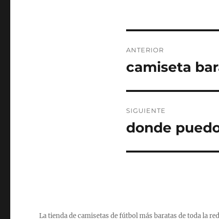
Navegación
ANTERIOR
de
camiseta bar
Entrada
anterior:
entradas
SIGUIENTE
donde puedo 
Entrada
siguiente:
La tienda de camisetas de fútbol más baratas de toda la re