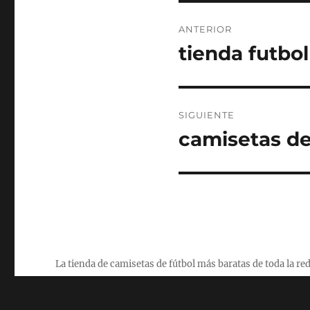
Navegación
ANTERIOR
de
tienda futbol
Entrada
anterior:
entradas
SIGUIENTE
camisetas de
Entrada
siguiente:
La tienda de camisetas de fútbol más baratas de toda la re