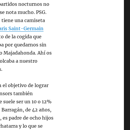
partidos nocturnos no
o se nota mucho. PSG.
 tiene una camiseta
aris Saint-Germain
to de la cogida que
aba por quedarnos sin
ayo Majadahonda. Ahí os
volcaba a nuestro
s.
 el objetivo de lograr
ponsors también
ue suele ser un 10 o 12%
lo Barragán, de 42 años,
, es padre de ocho hijos
hatarra y lo que se