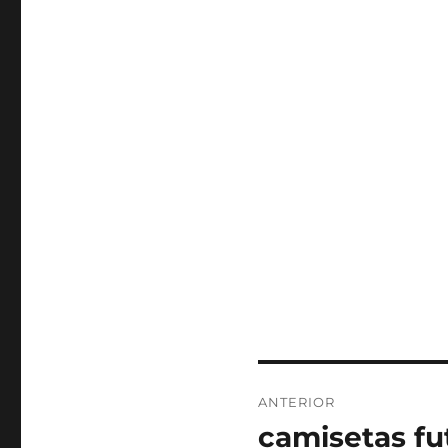
Navegación
ANTERIOR
de
camisetas fu
Entrada