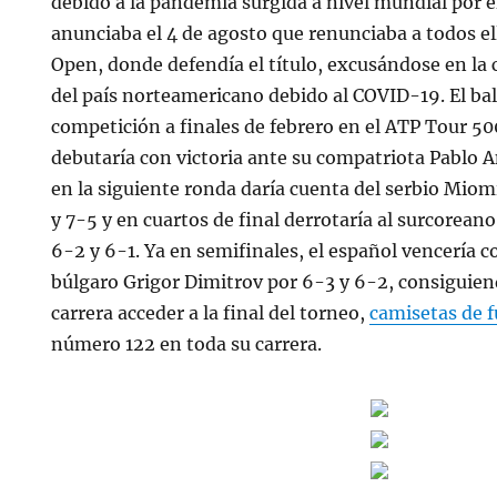
debido a la pandemia surgida a nivel mundial por e
anunciaba el 4 de agosto que renunciaba a todos ell
Open, donde defendía el título, excusándose en la
del país norteamericano debido al COVID-19. El bale
competición a finales de febrero en el ATP Tour 5
debutaría con victoria ante su compatriota Pablo A
en la siguiente ronda daría cuenta del serbio Mio
y 7-5 y en cuartos de final derrotaría al surcore
6-2 y 6-1. Ya en semifinales, el español vencería c
búlgaro Grigor Dimitrov por 6-3 y 6-2, consiguien
carrera acceder a la final del torneo,
camisetas de f
número 122 en toda su carrera.