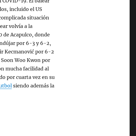
l COVID-19. El balear
os, incluido el US
 complicada situación
ar volvía a la
00 de Acapulco, donde
ndújar por 6-3 y 6-2,
mir Kecmanović por 6-2
ano Soon Woo Kwon por
on mucha facilidad al
do por cuarta vez en su
utbol
siendo además la