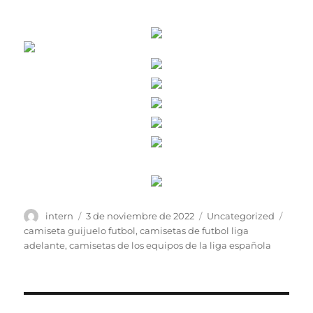
Autor
Publicado
Categorías
Etiqu
intern
3 de noviembre de 2022
Uncategorized
el
camiseta guijuelo futbol
,
camisetas de futbol liga
adelante
,
camisetas de los equipos de la liga española
Navegación