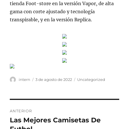
tienda Foot-store en la versión Vapor, de alta
gama con corte ajustado y tecnología
transpirable, y en la versión Replica.
Autor
Publicado
Categorías
intern
3 de agosto de 2022
Uncategorized
el
Navegación
ANTERIOR
de
Las Mejores Camisetas De
Entrada
anterior: