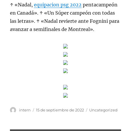
↑ «Nadal,
equipacion psg 2022
pentacampeón
en Canadá». ↑ «Un Súper campeón con todas
las letras». ↑ «Nadal revierte ante Fognini para
avanzar a semifinales de Montreal».
Autor
Publicado
Categorías
intern
15 de septiembre de 2022
Uncategorized
el