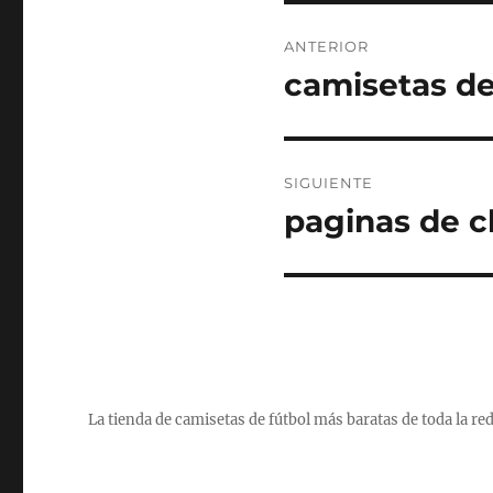
Navegación
ANTERIOR
de
camisetas de
Entrada
anterior:
entradas
SIGUIENTE
paginas de c
Entrada
siguiente:
La tienda de camisetas de fútbol más baratas de toda la re