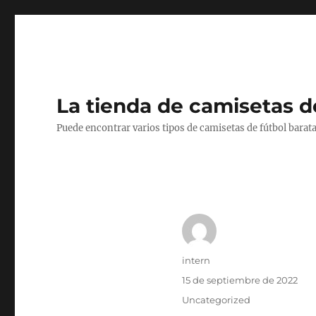
La tienda de camisetas d
Puede encontrar varios tipos de camisetas de fútbol barata
Autor
intern
Publicado
15 de septiembre de 2022
el
Categorías
Uncategorized