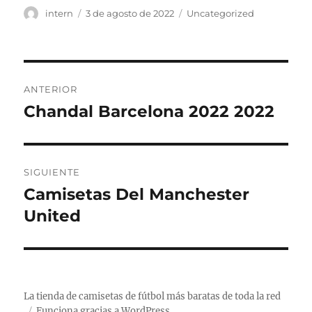
Autor
Publicado
Categorías
intern
3 de agosto de 2022
Uncategorized
el
Navegación
ANTERIOR
de
Chandal Barcelona 2022 2022
Entrada
anterior:
entradas
SIGUIENTE
Camisetas Del Manchester
Entrada
siguiente:
United
La tienda de camisetas de fútbol más baratas de toda la red
Funciona gracias a WordPress